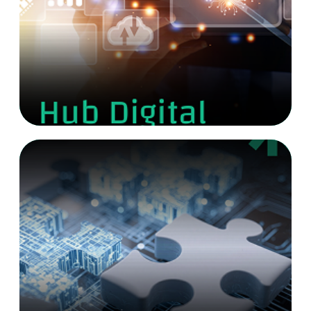
Veja mais detalhes
Integrações
Cosseguro
Resseguro Contábil e Regulatório
Assistências
Capitalização
Investimentos