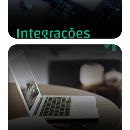
Veja mais detalhes
Backoffice
Configuração de Produtos
Motor de Cálculo
Canais de Venda
Regras de Aceitação
Administrador de Apólices
Financeiro
Sinistro
Veja mais detalhes